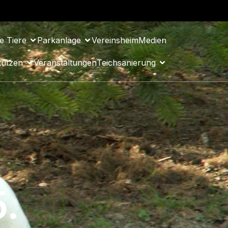
e Tiere
Parkanlage
Vereinsheim
Medien
tützen
Veranstaltungen
Teichsanierung
5.