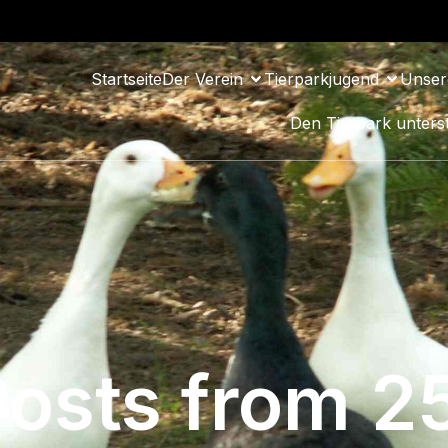
Startseite
Der Verein
Tierparkjugend
Unser
Den Tierpark unters
osts from 2