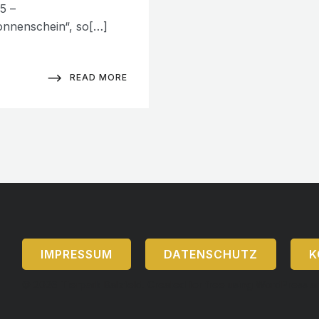
5 –
nnenschein“, so[…]
READ MORE
IMPRESSUM
DATENSCHUTZ
K
© 2026 Tierpark Balzfeld. Created for free using WordPress 