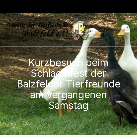
Kurzbesuch beim
Schlachtfest der
Balzfelder Tierfreunde
am vergangenen
Samstag