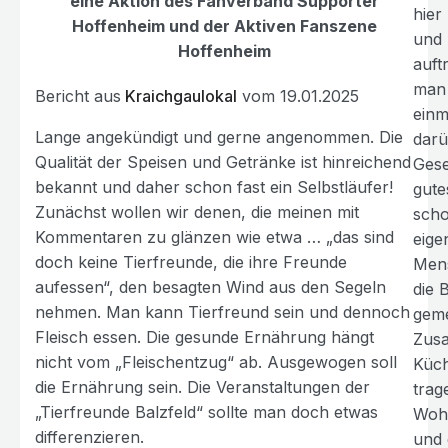
eine Aktion des Fanverband Supporter
hier
Hoffenheim und der Aktiven Fanszene
und 
Hoffenheim
auft
man 
Bericht aus
Kraichgaulokal
vom 19.01.2025
einm
Lange angekündigt und gerne angenommen. Die
darü
Qualität der Speisen und Getränke ist hinreichend
Gese
bekannt und daher schon fast ein Selbstläufer!
gute
Zunächst wollen wir denen, die meinen mit
scho
Kommentaren zu glänzen wie etwa … „das sind
eigen
doch keine Tierfreunde, die ihre Freunde
Men
aufessen“, den besagten Wind aus den Segeln
die 
nehmen. Man kann Tierfreund sein und dennoch
geme
Fleisch essen. Die gesunde Ernährung hängt
Zus
nicht vom „Fleischentzug“ ab. Ausgewogen soll
Küch
die Ernährung sein. Die Veranstaltungen der
trag
„Tierfreunde Balzfeld“ sollte man doch etwas
Wohl
differenzieren.
und 